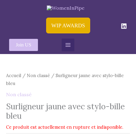
Aller
au
contenu
WIP AWARDS
Join US
Accueil
/
Non classé
/ Surligneur jaune avec stylo-bille
bleu
Non classé
Surligneur jaune avec stylo-bille
bleu
Ce produit est actuellement en rupture et indisponible.