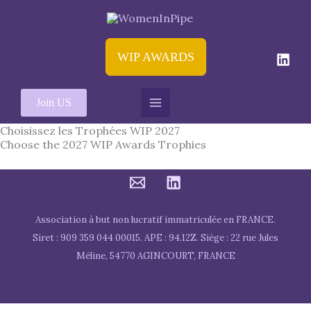
Aller
au
contenu
WIP AWARDS
Join US
Choisissez les Trophées WIP 2027
Choose the 2027 WIP Awards Trophies
Association à but non lucratif immatriculée en FRANCE.
Siret : 909 359 044 00015. APE : 94.12Z. Siège : 22 rue Jules
Méline, 54770 AGINCOURT, FRANCE