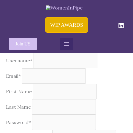
Aller
au
contenu
WIP AWARDS
Join US
Username
*
Email
*
First Name
Last Name
Password
*